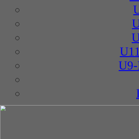
U
U
U11
U9-