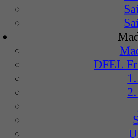
Sa
Sa
Mad
Mad
DFEL Fra
1
2
U