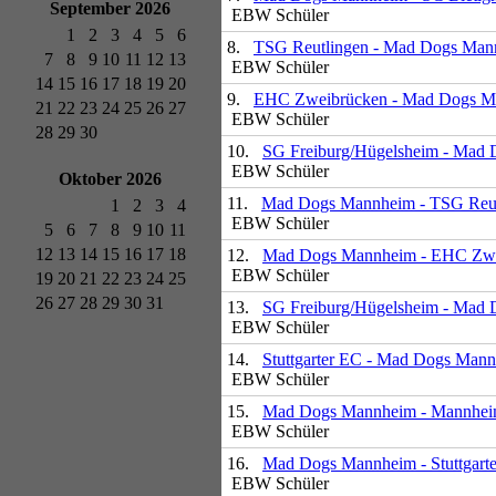
September 2026
EBW Schüler
1
2
3
4
5
6
8.
TSG Reutlingen - Mad Dogs Man
7
8
9
10
11
12
13
EBW Schüler
14
15
16
17
18
19
20
9.
EHC Zweibrücken - Mad Dogs M
21
22
23
24
25
26
27
EBW Schüler
28
29
30
10.
SG Freiburg/Hügelsheim - Mad
EBW Schüler
Oktober 2026
11.
Mad Dogs Mannheim - TSG Reut
1
2
3
4
EBW Schüler
5
6
7
8
9
10
11
12
13
14
15
16
17
18
12.
Mad Dogs Mannheim - EHC Zwe
EBW Schüler
19
20
21
22
23
24
25
26
27
28
29
30
31
13.
SG Freiburg/Hügelsheim - Mad
EBW Schüler
14.
Stuttgarter EC - Mad Dogs Man
EBW Schüler
15.
Mad Dogs Mannheim - Mannhe
EBW Schüler
16.
Mad Dogs Mannheim - Stuttgart
EBW Schüler