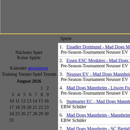
Spiele
1.
Eisadler Dortmund - Mad Dogs 
Pre-Season-Tournament Neusser EV
Nächstes Spiel
Keine Spiele
2.
Essen ESC Moskitos - Mad Dogs
Pre-Season-Tournament Neusser EV
Kalender
abonnieren
Training
Turnier
Spiel
Termin
3.
Neusser EV - Mad Dogs Mannhe
Pre-Season-Tournament Neusser EV
August 2026
4.
Mad Dogs Mannheim - Löwen Fran
1
2
Pre-Season-Tournament Neusser EV
3
4
5
6
7
8
9
10
11
12
13
14
15
16
5.
Stuttgarter EC - Mad Dogs Mann
EBW Schüler
17
18
19
20
21
22
23
24
25
26
27
28
29
30
6.
Mad Dogs Mannheim - Mannhei
31
EBW Schüler
7.
Mad Dogs Mannheim - SC Bietig